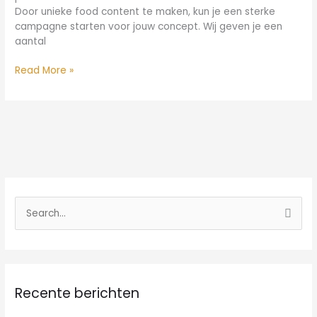
Door unieke food content te maken, kun je een sterke
campagne starten voor jouw concept. Wij geven je een
aantal
Read More »
Z
o
e
k
Recente berichten
n
a