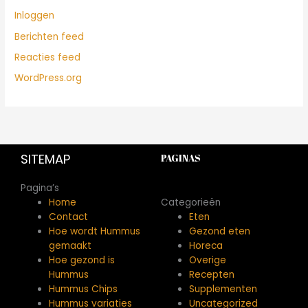
Inloggen
Berichten feed
Reacties feed
WordPress.org
SITEMAP
PAGINAS
Pagina’s
Home
Categorieën
Contact
Eten
Hoe wordt Hummus
Gezond eten
gemaakt
Horeca
Hoe gezond is
Overige
Hummus
Recepten
Hummus Chips
Supplementen
Hummus variaties
Uncategorized