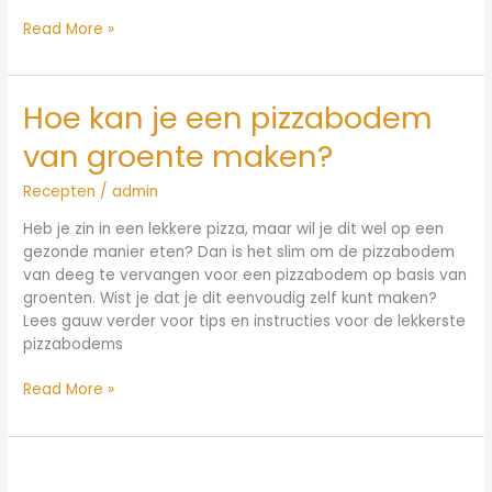
Read More »
Hoe kan je een pizzabodem
Hoe
kan
van groente maken?
je
een
Recepten
/
admin
pizzabodem
van
Heb je zin in een lekkere pizza, maar wil je dit wel op een
groente
gezonde manier eten? Dan is het slim om de pizzabodem
maken?
van deeg te vervangen voor een pizzabodem op basis van
groenten. Wist je dat je dit eenvoudig zelf kunt maken?
Lees gauw verder voor tips en instructies voor de lekkerste
pizzabodems
Read More »
Hoe